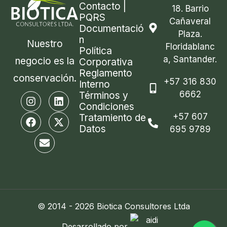
Contacto |
18. Barrio
PQRS
Cañaveral
Documentació
Plaza.
n
Nuestro
Floridablanc
Política
a, Santander.
negocio es la
Corporativa
Reglamento
conservación.
+57 316 830
Interno
6662
I
F
E
L
X
Términos y
n
a
n
i
-
Condiciones
s
c
v
n
t
+57 607
Tratamiento de
t
e
e
k
w
Datos
695 9789
a
b
l
e
i
g
o
o
d
t
r
o
p
i
t
a
k
e
n
e
m
r
© 2014 - 2026 Biotica Consultores Ltda
Desarrollado por