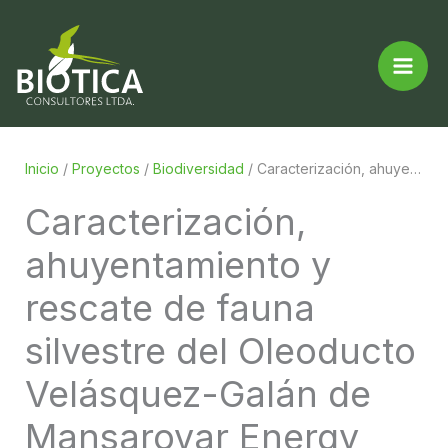
Ir
al
contenido
Inicio
/
Proyectos
/
Biodiversidad
/
Caracterización, ahuyentamiento y rescate de fauna silvestre del Oleoducto Velásquez-Galán de Mansarovar Energy (Barrancabermeja)
Caracterización,
ahuyentamiento y
rescate de fauna
silvestre del Oleoducto
Velásquez-Galán de
Mansarovar Energy